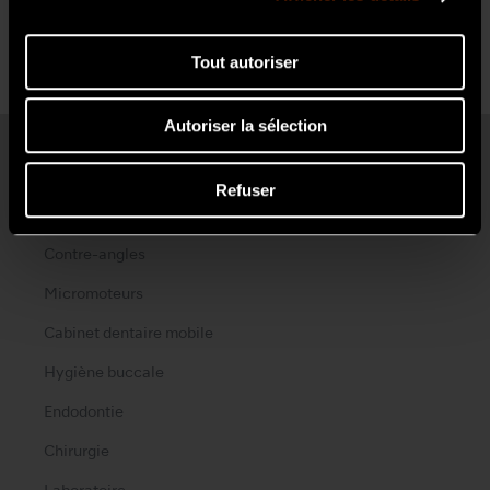
Savoir les présenter, les expliquer de manière
efficace(France/Paris)
Tout autoriser
Autoriser la sélection
Produits
Refuser
Turbines
Contre-angles
Micromoteurs
Cabinet dentaire mobile
Hygiène buccale
Endodontie
Chirurgie