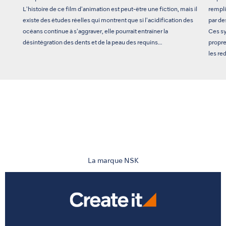
L'histoire de ce film d'animation est peut-être une fiction, mais il
rempli
existe des études réelles qui montrent que si l'acidification des
par de
océans continue à s'aggraver, elle pourrait entraîner la
Ces sy
désintégration des dents et de la peau des requins…
propre
les red
La marque NSK