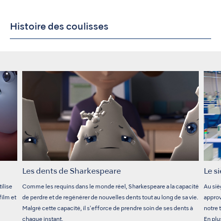
Histoire des coulisses
Les dents de Sharkespeare
Le s
tilise
Comme les requins dans le monde réel, Sharkespeare a la capacité
Au siè
film et
de perdre et de regénérer de nouvelles dents tout au long de sa vie.
approv
Malgré cette capacité, il s'efforce de prendre soin de ses dents à
notre 
chaque instant.
En plu