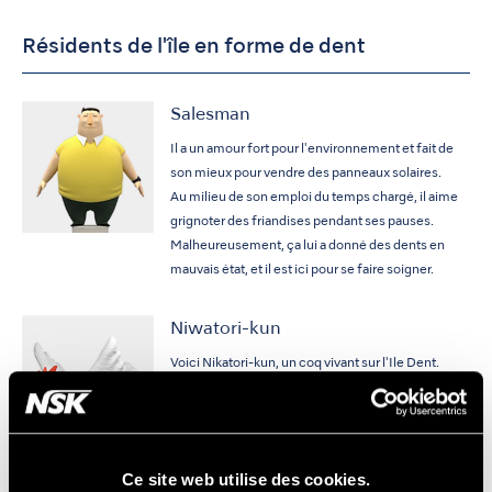
Résidents de l'île en forme de dent
Salesman
Il a un amour fort pour l'environnement et fait de
son mieux pour vendre des panneaux solaires.
Au milieu de son emploi du temps chargé, il aime
grignoter des friandises pendant ses pauses.
Malheureusement, ça lui a donné des dents en
mauvais état, et il est ici pour se faire soigner.
Niwatori-kun
Voici Nikatori-kun, un coq vivant sur l'Ile Dent.
Les coqs vivant sur cette île ont deux particularités
que n'ont pas les coqs que nous connaissons.
Ils peuvent voler dans le ciel et ont des dents.
Ce site web utilise des cookies.