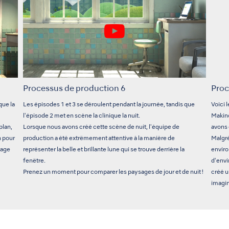
Processus de production 6
Proc
que la
Les épisodes 1 et 3 se déroulent pendant la journée, tandis que
Voici 
l'épisode 2 met en scène la clinique la nuit.
Makino
plan,
Lorsque nous avons créé cette scène de nuit, l'équipe de
avons
n pour
production a été extrêmement attentive à la manière de
Malgré
rage
représenter la belle et brillante lune qui se trouve derrière la
enviro
fenêtre.
d'envi
Prenez un moment pour comparer les paysages de jour et de nuit !
créé u
imagin