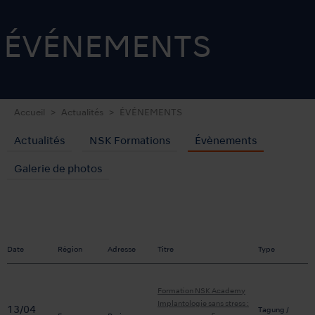
ÉVÉNEMENTS
Accueil
Actualités
ÉVÉNEMENTS
Actualités
NSK Formations
Évènements
Galerie de photos
Date
Région
Adresse
Titre
Type
Formation NSK Academy
Implantologie sans stress :
13/04
Tagung /