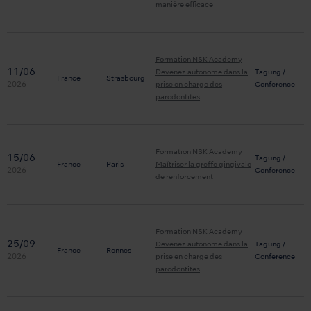
manière efficace
Formation NSK Academy
11/06
Devenez autonome dans la
Tagung /
France
Strasbourg
2026
prise en charge des
Conference
parodontites
Formation NSK Academy
15/06
Tagung /
France
Paris
Maîtriser la greffe gingivale
2026
Conference
de renforcement
Formation NSK Academy
25/09
Devenez autonome dans la
Tagung /
France
Rennes
2026
prise en charge des
Conference
parodontites