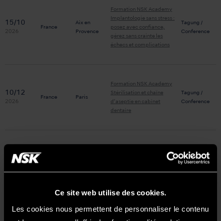
Formation NSK Academy
Implantologie sans stress :
15/10
Aix en
Tagung /
France
posez avec confiance,
2026
Provence
Conference
gérez sans crainte les
échecs et complications
Formation NSK Academy
10/12
Stérilisation et chaîne
Tagung /
France
Paris
2026
d’aseptie en cabinet
Conference
dentaire
Formation NSK Academy
Devis et plans de
11/12
Tagung /
France
Paris
traitement Savoir les
2026
Conference
présenter, les expliquer de
manière efficace
Ce site web utilise des cookies.
Les cookies nous permettent de personnaliser le contenu