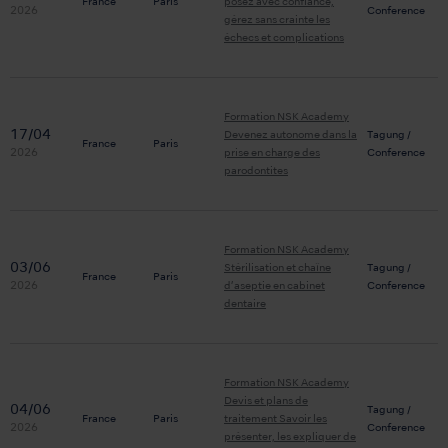
France
Paris
posez avec confiance,
2026
Conference
gérez sans crainte les
échecs et complications
Formation NSK Academy
17/04
Devenez autonome dans la
Tagung /
France
Paris
2026
prise en charge des
Conference
parodontites
Formation NSK Academy
03/06
Stérilisation et chaîne
Tagung /
France
Paris
2026
d’aseptie en cabinet
Conference
dentaire
Formation NSK Academy
Devis et plans de
04/06
Tagung /
France
Paris
traitement Savoir les
2026
Conference
présenter, les expliquer de