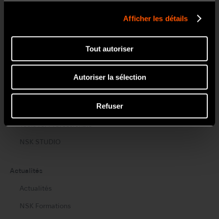
Endodontie
Afficher les détails
Chirurgie
Laboratoire
Tout autoriser
Hygiène et Maintenance
Autoriser la sélection
A propos
Refuser
Create it
Tools for Professionals
NSK STUDIO
Actualités
Actualités
NSK Formations