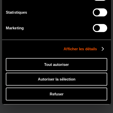
Oui
Statistiques
Non
Marketing
MODÈLE:
RÉFÉRENCE:
Non Lumière
FX205m M4 Set
Y1002752
Afficher les détails
Caractéristiques
Tout autoriser
Midwest 4 voies
Autoriser la sélection
Contenu
Refuser
Moteur pneumatique (FX205m)
Pièce à main droite (FX65m)
Contre-angle (FX25m)