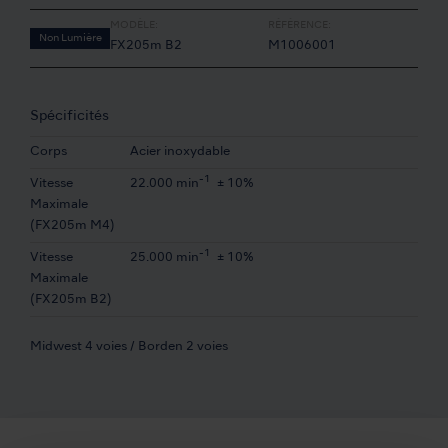
MODÈLE:
RÉFÉRENCE:
Non Lumière
FX205m B2
M1006001
Spécificités
Corps
Acier inoxydable
-1
Vitesse
22.000 min
± 10%
Maximale
(FX205m M4)
-1
Vitesse
25.000 min
± 10%
Maximale
(FX205m B2)
Midwest 4 voies / Borden 2 voies