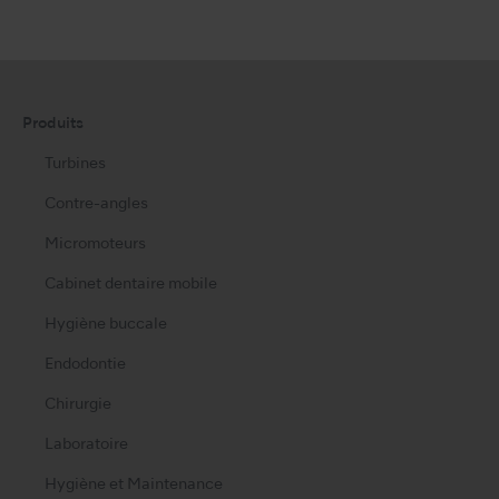
Produits
Turbines
Contre-angles
Micromoteurs
Cabinet dentaire mobile
Hygiène buccale
Endodontie
Chirurgie
Laboratoire
Hygiène et Maintenance