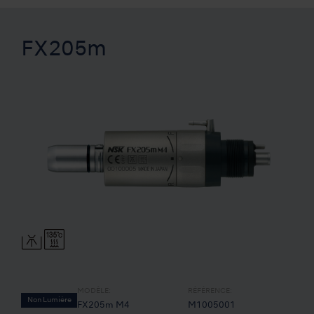
FX205m
MODÈLE:
RÉFÉRENCE:
Non Lumière
FX205m M4
M1005001