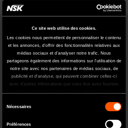
Ce site web utilise des cookies.
FX205m M4 set
Les cookies nous permettent de personnaliser le contenu
et les annonces, d'offrir des fonctionnalités relatives aux
médias sociaux et d'analyser notre trafic. Nous
partageons également des informations sur l'utilisation de
notre site avec nos partenaires de médias sociaux, de
FX205m Set Spray externe
1:1
publicité et d'analyse, qui peuvent combiner celles-ci
Bienvenue Sur Le Site NSK France
avec d'autres informations que vous leur avez fournies
Ce site internet est exclusivement
ou qu'ils ont collectées lors de votre utilisation de leurs
réservé et uniquement acessible aux
services.
Sélection
professionnels de l'art dentaire.
Nécessaires
du
Si vous êtes un professionnel de santé,
consentement
cliquez sur oui.
Préférences