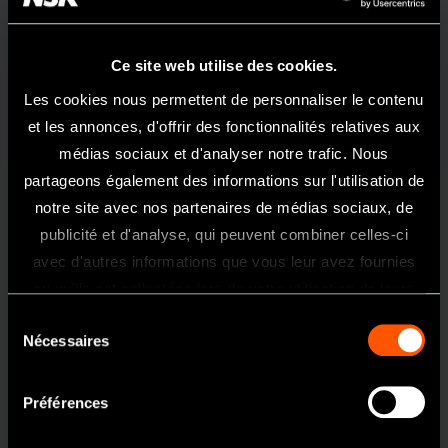
Micromoteur type E avec pièce à main clipée VRE
MODÈLE:
RÉFÉRENCE:
Ce site web utilise des cookies.
VOLVERE i7 E (230 V)
Y1002891
Les cookies nous permettent de personnaliser le contenu
et les annonces, d'offrir des fonctionnalités relatives aux
Contenu - Micromoteur type E avec pièce à main clipée
médias sociaux et d'analyser notre trafic. Nous
VRE
partageons également des informations sur l'utilisation de
notre site avec nos partenaires de médias sociaux, de
Moteur VOLVERE i7
Micromoteur de type E
publicité et d'analyse, qui peuvent combiner celles-ci
Pédale de commande
Support pour micromoteur
Bienvenue Sur Le Site NSK France
avec d'autres informations que vous leur avez fournies
Ce site internet est exclusivement
ou qu'ils ont collectées lors de votre utilisation de leurs
Spécifications - Moteur
réservé et uniquement acessible aux
services.
Sélection
professionnels de l'art dentaire.
Alimentation
230 V 50/60 Hz CA
Nécessaires
du
Si vous êtes un professionnel de santé,
Dimensions
L 69 x P 185 x H 167 mm
consentement
cliquez sur oui.
Poids
930 g
Préférences
Oui