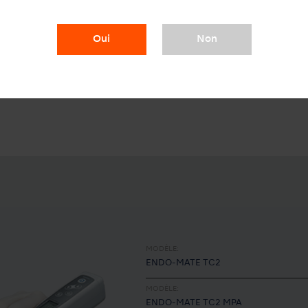
rgeur sans contact
Oui
Non
MODÈLE:
ENDO-MATE TC2
MODÈLE:
ENDO-MATE TC2 MPA