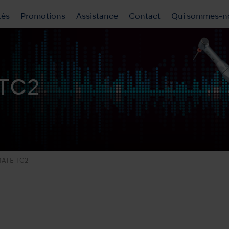
tés
Promotions
Assistance
Contact
Qui sommes-n
TC2
ATE TC2