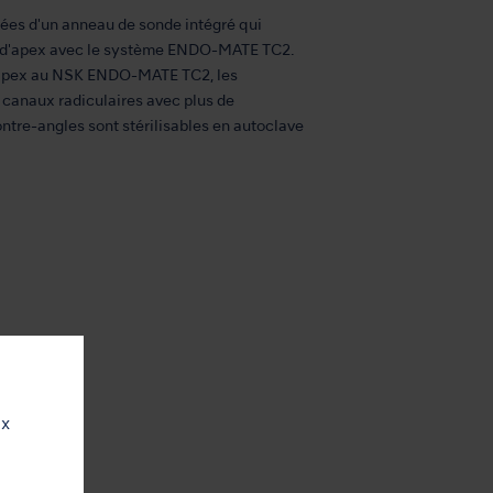
ées d'un anneau de sonde intégré qui
eur d'apex avec le système ENDO-MATE TC2.
d'apex au NSK ENDO-MATE TC2, les
s canaux radiculaires avec plus de
ontre-angles sont stérilisables en autoclave
ux