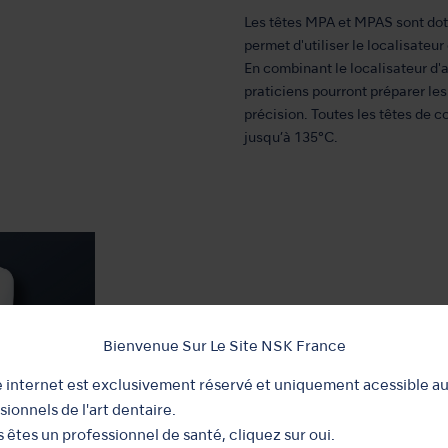
Les têtes MPA et MPAS sont dot
permet d'utiliser le localisat
En combinant le localisateur 
praticiens pourront préparer le
précision. Toutes les têtes de c
jusqu’à 135°C.
Bienvenue Sur Le Site NSK France
e internet est exclusivement réservé et uniquement acessible a
sionnels de l'art dentaire.
s êtes un professionnel de santé, cliquez sur oui.