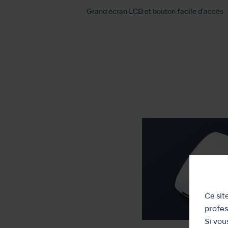
Grand écran LCD et bouton facile d'accès
Ce sit
profes
Si vou