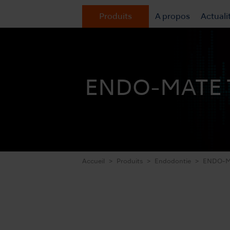
Produits
A propos
Actuali
ENDO-MATE 
Accueil
Produits
Endodontie
ENDO-M