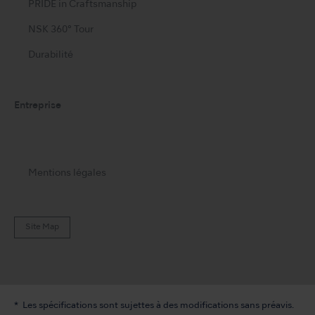
PRIDE in Craftsmanship
NSK 360° Tour
Durabilité
Entreprise
Mentions légales
Site Map
Les spécifications sont sujettes à des modifications sans préavis.