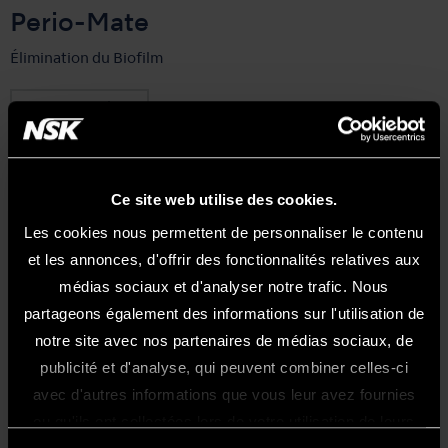
Perio-Mate
Élimination du Biofilm
En savoir plus
Ce site web utilise des cookies.
Les cookies nous permettent de personnaliser le contenu
et les annonces, d'offrir des fonctionnalités relatives aux
médias sociaux et d'analyser notre trafic. Nous
partageons également des informations sur l'utilisation de
notre site avec nos partenaires de médias sociaux, de
publicité et d'analyse, qui peuvent combiner celles-ci
Bienvenue Sur Le Site NSK France
avec d'autres informations que vous leur avez fournies
Ce site internet est exclusivement
ou qu'ils ont collectées lors de votre utilisation de leurs
réservé et uniquement acessible aux