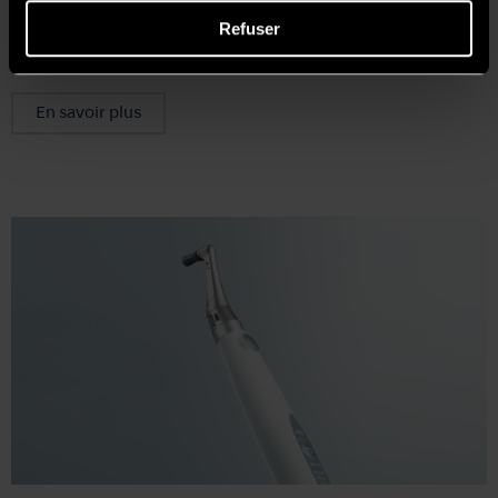
Inserts pour détartreurs
Refuser
Pneumatiques
En savoir plus