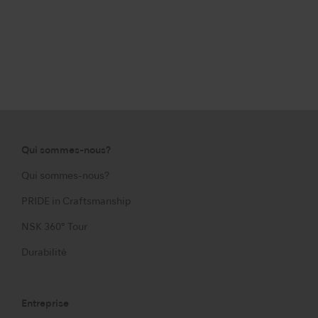
Qui sommes-nous?
Qui sommes-nous?
PRIDE in Craftsmanship
NSK 360° Tour
Durabilité
Entreprise