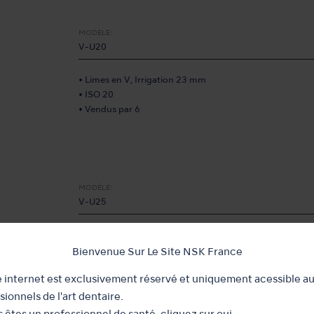
MODÈLE:
V-U20
• Limes en V, Irrigation 23 mm
• ISO 20
• Vendus par 6
MODÈLE:
V-U25
• Limes en V, Irrigation 23 mm
• ISO 25
Bienvenue Sur Le Site NSK France
• Vendus par 6
e internet est exclusivement réservé et uniquement acessible a
sionnels de l'art dentaire.