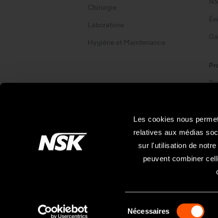
NS
Chirurgie
Év
Laboratoire
Ga
Hygiène et Maintenance
Pr
Pr
Les cookies nous permett
relatives aux médias soc
sur l'utilisation de not
Site Map
peuvent combiner celle
Les spécifications sont sujettes à des modifica
Nécessaires