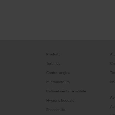
Produits
A 
Turbines
Cre
Contre-angles
Too
Micromoteurs
NS
Cabinet dentaire mobile
Ac
Hygiène buccale
Ac
Endodontie