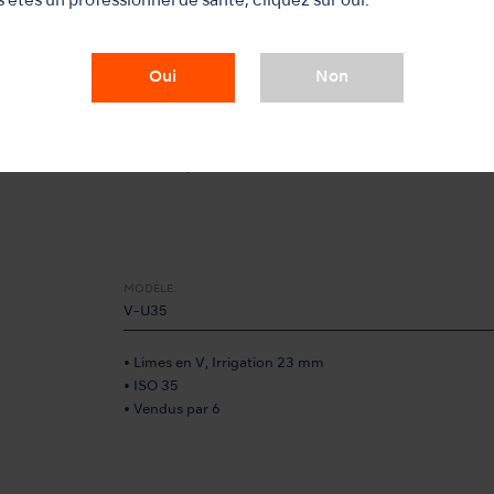
s êtes un professionnel de santé, cliquez sur oui.
MODÈLE:
V-U30
Oui
Non
• Limes en V, Irrigation 23 mm
• ISO 30
• Vendus par 6
MODÈLE:
V-U35
• Limes en V, Irrigation 23 mm
• ISO 35
• Vendus par 6