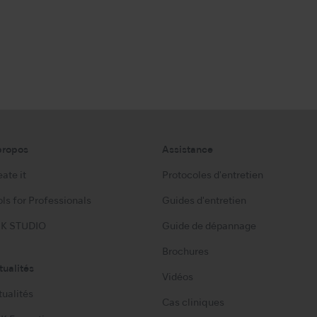
propos
Assistance
ate it
Protocoles d'entretien
ls for Professionals
Guides d'entretien
K STUDIO
Guide de dépannage
Brochures
tualités
Vidéos
tualités
Cas cliniques