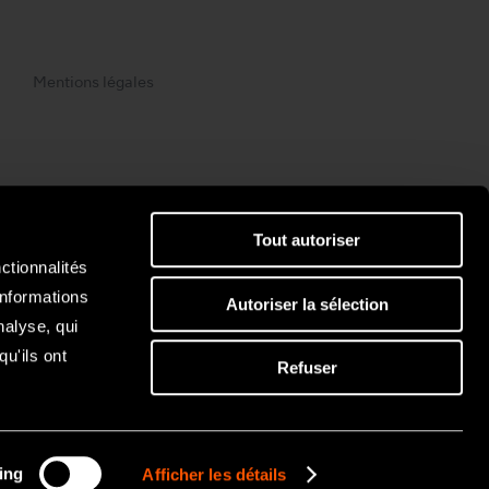
Mentions légales
Tout autoriser
ctionnalités
informations
Autoriser la sélection
nalyse, qui
u'ils ont
Refuser
ing
Afficher les détails
 NSK / Nakanishi inc. All rights reserved.