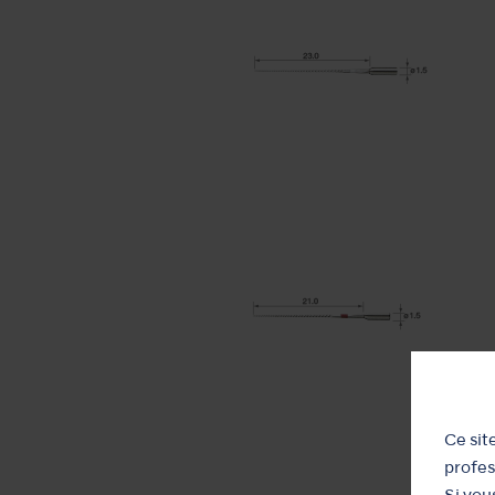
Ce sit
profes