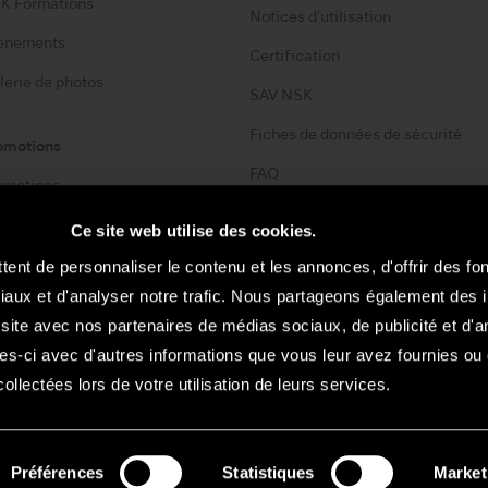
K Formations
Notices d'utilisation
ènements
Certification
lerie de photos
SAV NSK
Fiches de données de sécurité
omotions
FAQ
omotions
Ce site web utilise des cookies.
Contact
ent de personnaliser le contenu et les annonces, d'offrir des fon
Liste de contacts
iaux et d'analyser notre trafic. Nous partageons également des 
re site avec nos partenaires de médias sociaux, de publicité et d'a
s-ci avec d'autres informations que vous leur avez fournies ou q
collectées lors de votre utilisation de leurs services.
tions sans préavis.
Sélection
Préférences
Statistiques
Market
©