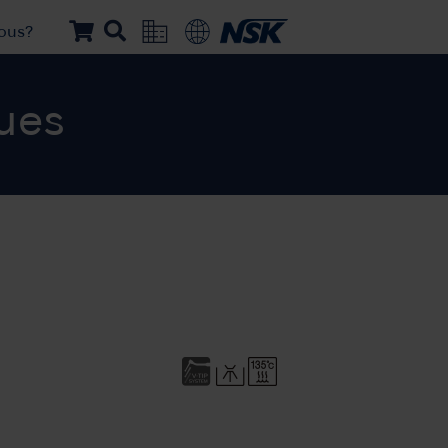
ous?
ques