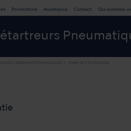
tés
Promotions
Assistance
Contact
Qui sommes-n
détartreurs Pneumati
erts pour détartreurs Pneumatiques
Insert en V Endodontie
tie