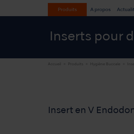
Produits
A propos
Actuali
Inserts pour 
Accueil
Produits
Hygiène Buccale
Ins
Insert en V Endodon