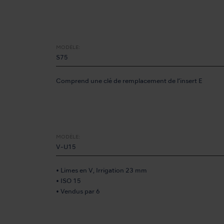
MODÈLE:
S75
Comprend une clé de remplacement de l’insert E
MODÈLE:
V-U15
• Limes en V, Irrigation 23 mm
• ISO 15
• Vendus par 6