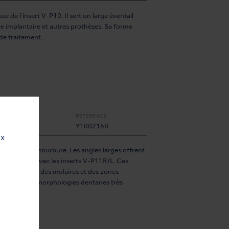
e de l'insert V-P10. Il sert un large éventail
e implantaire et autres prothèses. Sa forme
 de traitement.
RÉFÉRENCE:
Y1002168
ux
ts à double courbure. Les angles larges offrent
e atteintes avec les inserts V-P11R/L. Ces
aces distales des molaires et des zones
respond à des morphologies dentaires très