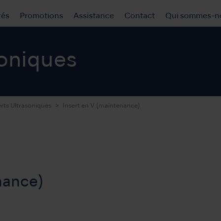
tés
Promotions
Assistance
Contact
Qui sommes-n
soniques
erts Ultrasoniques
Insert en V (maintenance)
nance)