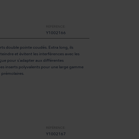
RÉFÉRENCE:
Y1002166
ts double pointe coudés. Extra long, ils
atteindre et évitent les interférences avec les
çue pour s'adapter aux différentes
 des inserts polyvalents pour une large gamme
x prémolaires.
RÉFÉRENCE:
Y1002167