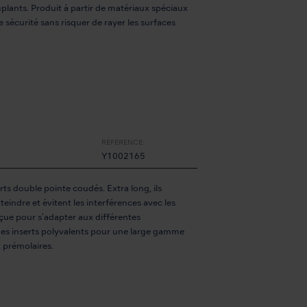
plants. Produit à partir de matériaux spéciaux
sécurité sans risquer de rayer les surfaces
RÉFÉRENCE:
Y1002165
ts double pointe coudés. Extra long, ils
atteindre et évitent les interférences avec les
çue pour s'adapter aux différentes
 des inserts polyvalents pour une large gamme
x prémolaires.