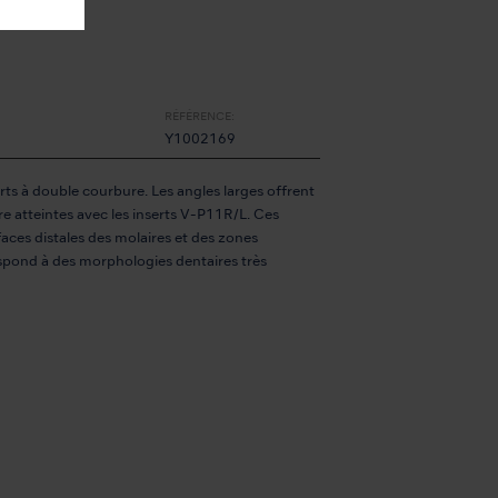
RÉFÉRENCE:
Y1002169
ts à double courbure. Les angles larges offrent
e atteintes avec les inserts V-P11R/L. Ces
aces distales des molaires et des zones
respond à des morphologies dentaires très