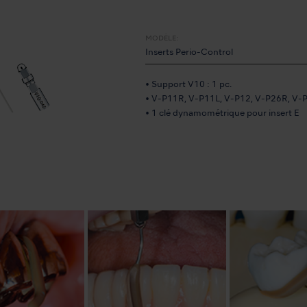
MODÈLE:
Inserts Perio-Control
• Support V10 : 1 pc.
• V-P11R, V-P11L, V-P12, V-P26R, V-P
• 1 clé dynamométrique pour insert E