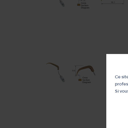
Ce sit
profes
Si vou