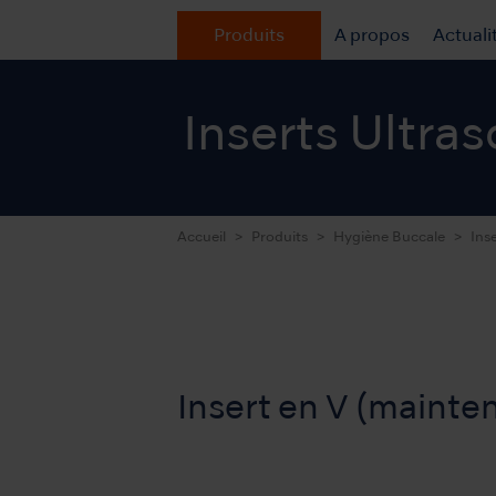
Produits
A propos
Actuali
Inserts Ultra
Accueil
Produits
Hygiène Buccale
Ins
Insert en V (mainte