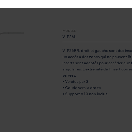
MODÈLE:
V-P26L
V-P26R/L droit et gauche sont des inser
un accès à des zones qui ne peuvent êtr
inserts sont adaptés pour accéder aux f
angulaires. L'extrémité de l'insert cor
serrées.
• Vendus par 3
• Coudé vers la droite
• Support V10 non inclus