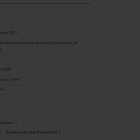
teur 20:1
dissement externe et interne (Kirschner et
)
e
ACOAT
-1
 tour / min
cm
oussoir
Système double Étanchéité