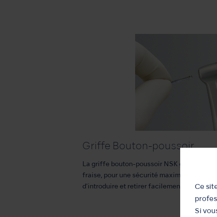
Griffe Bouton-poussoir
La griffe bouton-poussoir NSK garantit une 
fraise, pour une sécurité maximale lors du 
d'introduire et retirer facilement la fraise.
Ce sit
profes
Si vou