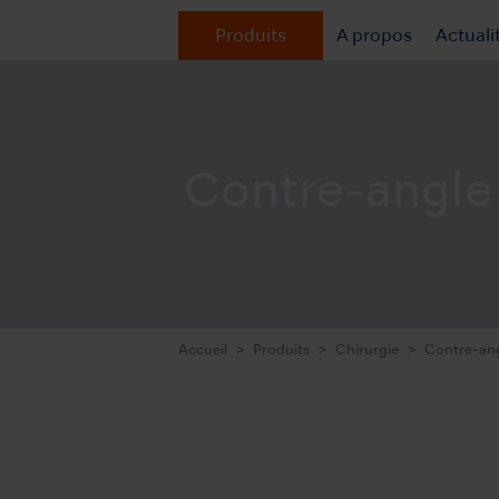
Produits
A propos
Actuali
Contre-angle 
Accueil
Produits
Chirurgie
Contre-ang