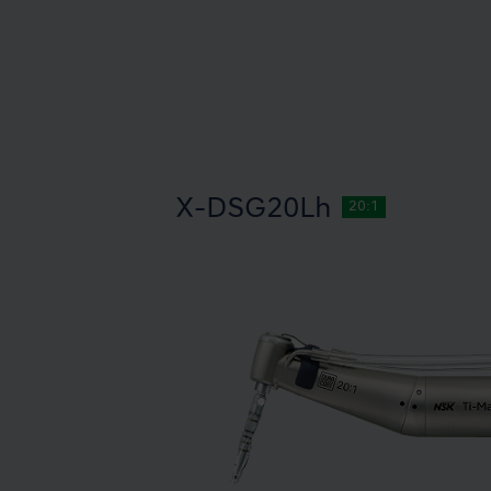
X-DSG20Lh
20:1