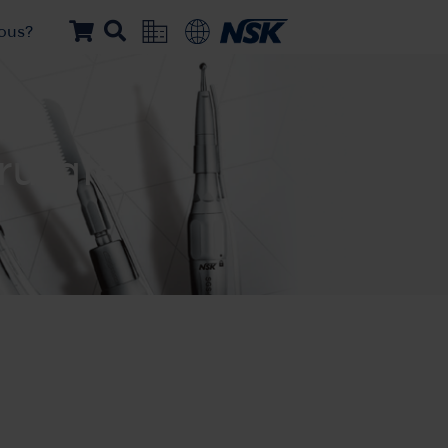
ous?
rurgie