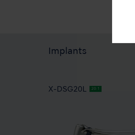
Implants
X-DSG20L
20:1