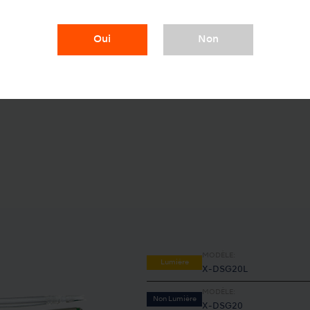
Oui
Non
MODÈLE:
Lumière
X-DSG20L
MODÈLE:
Non Lumière
X-DSG20