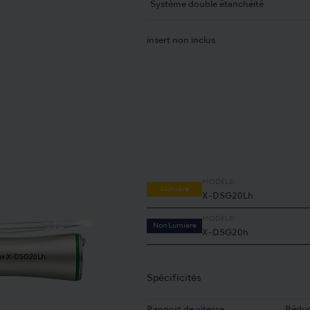
Système double étanchéité
insert non inclus
MODÈLE:
Lumière
X-DSG20Lh
MODÈLE:
Non Lumière
X-DSG20h
Spécificités
Rapport de vitesse
Réduc