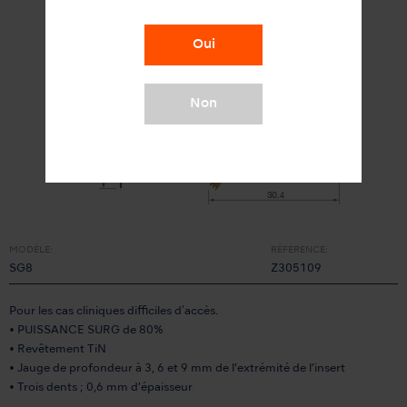
Oui
Non
MODÈLE:
RÉFÉRENCE:
SG8
Z305109
Pour les cas cliniques difficiles d'accès.
• PUISSANCE SURG de 80%
• Revêtement TiN
• Jauge de profondeur à 3, 6 et 9 mm de l’extrémité de l’insert
• Trois dents ; 0,6 mm d’épaisseur