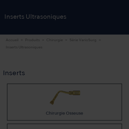
Inserts
Ultrasoniques
Accueil
Produits
Chirurgie
Série VarioSurg
Inserts Ultrasoniques
Inserts
Chirurgie Osseuse