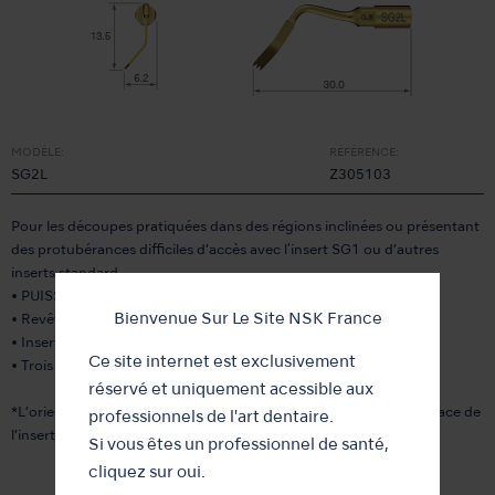
MODÈLE:
RÉFÉRENCE:
SG2L
Z305103
Pour les découpes pratiquées dans des régions inclinées ou présentant
des protubérances difficiles d’accès avec l'insert SG1 ou d’autres
inserts standard.
• PUISSANCE [SURG] de 80%
Bienvenue Sur Le Site NSK France
• Revêtement TiN
• Insert courbé à gauche*
Ce site internet est exclusivement
• Trois dents ; 0,6 mm d’épaisseur
réservé et uniquement acessible aux
*L’orientation de la courbure de l’insert est définie par la vue de face de
professionnels de l'art dentaire.
l’insert.
Si vous êtes un professionnel de santé,
cliquez sur oui.