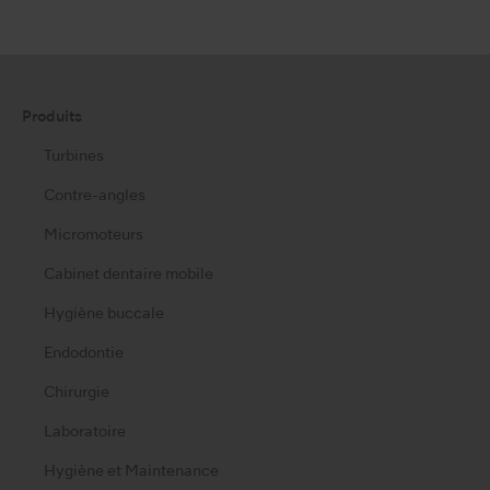
Produits
Turbines
Contre-angles
Micromoteurs
Cabinet dentaire mobile
Hygiène buccale
Endodontie
Chirurgie
Laboratoire
Hygiène et Maintenance