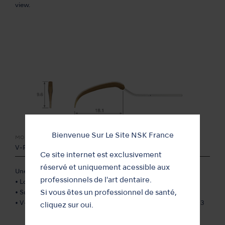
view.
Bienvenue Sur Le Site NSK France
MODÈLE:
RÉFÉRENCE:
V-P12
Y1002167
Ce site internet est exclusivement
réservé et uniquement acessible aux
Une version plus longue de l'insert V-P10.
professionnels de l'art dentaire.
• Lot de 3
Si vous êtes un professionnel de santé,
• Support V10-S non fourni
• V-P11R/L, V-P12 ne sont compatibles qu’avec le VarioSurg 3
cliquez sur oui.