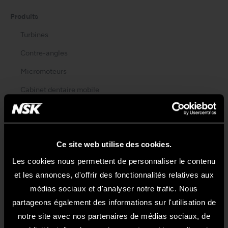
Produits
Turbines
Contre-angles
Micromoteurs
Cabinet dentaire mobile
Hygiène buccale
Endodontie
Ce site web utilise des cookies.
Chirurgie
Les cookies nous permettent de personnaliser le contenu
Laboratoire
et les annonces, d'offrir des fonctionnalités relatives aux
Hygiène et Maintenance
médias sociaux et d'analyser notre trafic. Nous
partageons également des informations sur l'utilisation de
A propos
notre site avec nos partenaires de médias sociaux, de