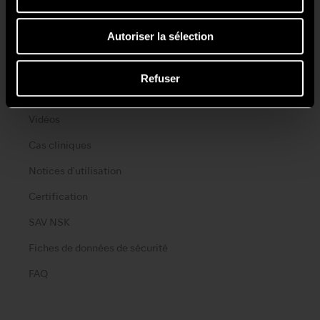
Protocoles d'entretien
Autoriser la sélection
Guides d'entretien
Guide de dépannage
Refuser
Brochures
Vidéos
Cas cliniques
Notices d'utilisation
Certification
SAV NSK
Fiches de données de sécurité
FAQ