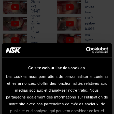
Ｆ
Diama
La
ntＴ
cavita
PrＭＷ
SG7D
tion
ement
La
OstＰ
ramiq
lumiér
scalpe
PrＭ
ue
e
ls SG3
evem
unilat
ent
Ｓal
symp
sous
hysair
Techn
anＴ
e bilat
Radio
ique
thＴie
Ｓal
varios
du
locale
urg
volet
assist
Ce site web utilise des cookies.
latＳal
Ｆ
Les cookies nous permettent de personnaliser le contenu
et les annonces, d'offrir des fonctionnalités relatives aux
médias sociaux et d'analyser notre trafic. Nous
partageons également des informations sur l'utilisation de
notre site avec nos partenaires de médias sociaux, de
publicité et d'analyse, qui peuvent combiner celles-ci
Bienvenue Sur Le Site NSK France