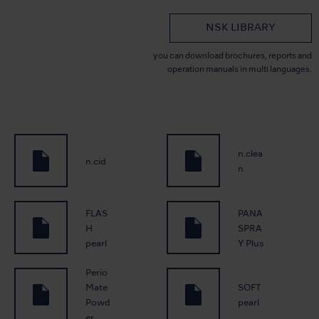
NSK LIBRARY
you can download brochures, reports and
operation manuals in multi languages.
n.clea
n.cid
n
FLAS
PANA
H
SPRA
pearl
Y Plus
Perio
Mate
SOFT
Powd
pearl
er