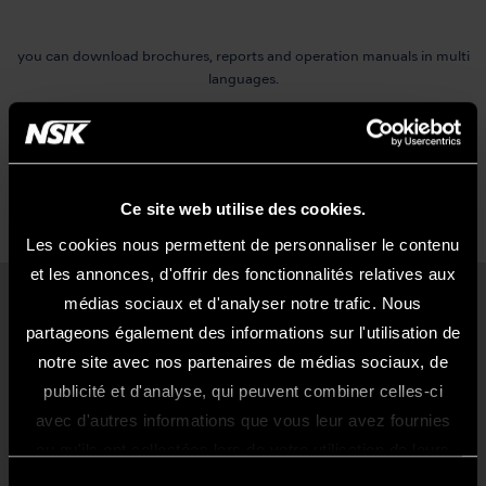
you can download brochures, reports and
operation manuals in multi
languages.
NSK LIBRARY
Ce site web utilise des cookies.
Les cookies nous permettent de personnaliser le contenu
et les annonces, d'offrir des fonctionnalités relatives aux
médias sociaux et d'analyser notre trafic. Nous
Produits
partageons également des informations sur l'utilisation de
notre site avec nos partenaires de médias sociaux, de
Turbines
publicité et d'analyse, qui peuvent combiner celles-ci
Bienvenue Sur Le Site NSK France
Contre-angles
avec d'autres informations que vous leur avez fournies
Ce site internet est exclusivement
Micromoteurs
ou qu'ils ont collectées lors de votre utilisation de leurs
réservé et uniquement acessible aux
services.
Cabinet dentaire mobile