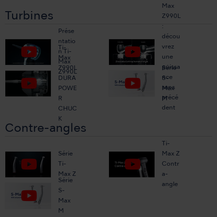
Max
Turbines
Z990L
:
Prése
décou
ntatio
vrez
Ti-
n Ti-
une
Max
Max
puissa
Z990L
Série
Z990L
nce
DURA
S-
sans
POWE
Max
précé
R
M
dent
CHUC
K
Contre-angles
Ti-
Série
Max Z
Ti-
Contr
Max Z
a-
Série
angle
S-
Max
M