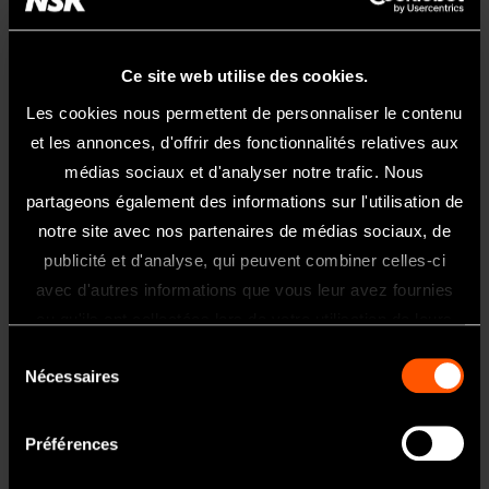
te XL
Ce site web utilise des cookies.
Hygiène et Maintenance
Les cookies nous permettent de personnaliser le contenu
et les annonces, d'offrir des fonctionnalités relatives aux
médias sociaux et d'analyser notre trafic. Nous
iClave 24
iClave
View Advanced Maintenance Videos
24
partageons également des informations sur l'utilisation de
iClave
Deball
notre site avec nos partenaires de médias sociaux, de
24
iClave
age et
Prom
24
publicité et d'analyse, qui peuvent combiner celles-ci
mise
iClave
Bienvenue Sur Le Site NSK France
otions
Ouver
iClave
en
avec d'autres informations que vous leur avez fournies
24
iClave
video
ture
24
Ce site internet est exclusivement
servic
Mise
24
ou qu'ils ont collectées lors de votre utilisation de leurs
et
HMI
e
en
réservé et uniquement acessible aux
Rempl
ferme
services.
Descri
Sélection
servic
issage
professionnels de l'art dentaire.
ture
ption
Nécessaires
e
et
du
iClave
Si vous êtes un professionnel de santé,
de la
and
iClave
vidan
24
consentement
porte
Start&
cliquez sur oui.
24
ge du
Exter
Stop
Préférences
Dispo
iClave
réserv
nal or
iClave
Cycle
sition
24
oir
integr
24
iClave
/ Test
sur