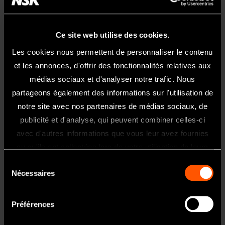
te XL
Ce site web utilise des cookies.
Hygiène et Maintenance
Les cookies nous permettent de personnaliser le contenu
et les annonces, d'offrir des fonctionnalités relatives aux
médias sociaux et d'analyser notre trafic. Nous
iClave 24
iClave
View Advanced Maintenance Videos
24
partageons également des informations sur l'utilisation de
iClave
Deball
notre site avec nos partenaires de médias sociaux, de
24
iClave
age et
Prom
24
publicité et d'analyse, qui peuvent combiner celles-ci
mise
iClave
Bienvenue Sur Le Site NSK France
otions
Ouver
iClave
en
avec d'autres informations que vous leur avez fournies
24
iClave
video
ture
24
Ce site internet est exclusivement
servic
Mise
24
ou qu'ils ont collectées lors de votre utilisation de leurs
et
HMI
e
en
réservé et uniquement acessible aux
Rempl
ferme
services.
Descri
Sélection
servic
issage
professionnels de l'art dentaire.
ture
ption
Nécessaires
e
et
du
iClave
Si vous êtes un professionnel de santé,
de la
and
iClave
vidan
24
consentement
porte
Start&
cliquez sur oui.
24
ge du
Exter
Stop
Préférences
Dispo
iClave
réserv
nal or
iClave
Cycle
sition
24
oir
integr
24
iClave
/ Test
sur