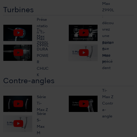
Max
Turbines
Z990L
:
Prése
décou
ntatio
vrez
Ti-
n Ti-
une
Max
Max
puissa
Z990L
Série
Z990L
nce
DURA
S-
sans
POWE
Max
précé
R
M
dent
CHUC
K
Contre-angles
Ti-
Série
Max Z
Ti-
Contr
Max Z
a-
Série
angle
S-
Max
M