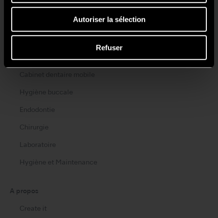
Produits
Autoriser la sélection
Turbines
Contre-angles
Refuser
Micromoteurs
Cabinet dentaire mobile
Hygiène buccale
Endodontie
Chirurgie
Laboratoire
Hygiène et Maintenance
A propos
Create it