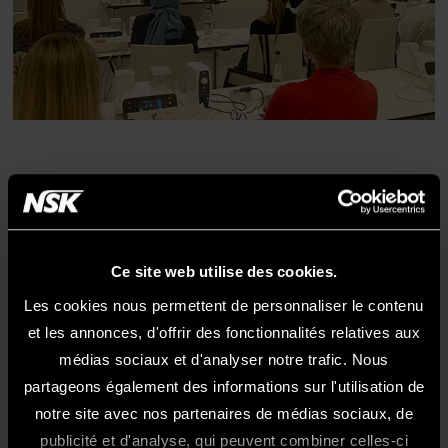
NSK Videos Seminar（Japan）
https://www.japan.nsk-dental.com/news-
Ce site web utilise des cookies.
events/seminar_videos/
Les cookies nous permettent de personnaliser le contenu
et les annonces, d'offrir des fonctionnalités relatives aux
médias sociaux et d'analyser notre trafic. Nous
Retour au début de la page sur le
partageons également des informations sur l'utilisation de
développement durable
notre site avec nos partenaires de médias sociaux, de
publicité et d'analyse, qui peuvent combiner celles-ci
Bienvenue Sur Le Site NSK France