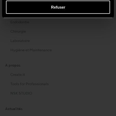
Cabinet dentaire mobile
Refuser
Hygiène buccale
Endodontie
Chirurgie
Laboratoire
Hygiène et Maintenance
A propos
Create it
Tools for Professionals
NSK STUDIO
Actualités