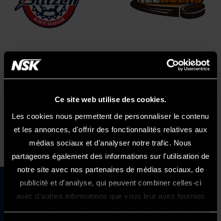
Ce site web utilise des cookies.
Retour au début de la page sur le
Les cookies nous permettent de personnaliser le contenu
développement durable
et les annonces, d'offrir des fonctionnalités relatives aux
médias sociaux et d'analyser notre trafic. Nous
partageons également des informations sur l'utilisation de
notre site avec nos partenaires de médias sociaux, de
publicité et d'analyse, qui peuvent combiner celles-ci
Bienvenue Sur Le Site NSK France
avec d'autres informations que vous leur avez fournies
Ce site internet est exclusivement
ou qu'ils ont collectées lors de votre utilisation de leurs
réservé et uniquement acessible aux