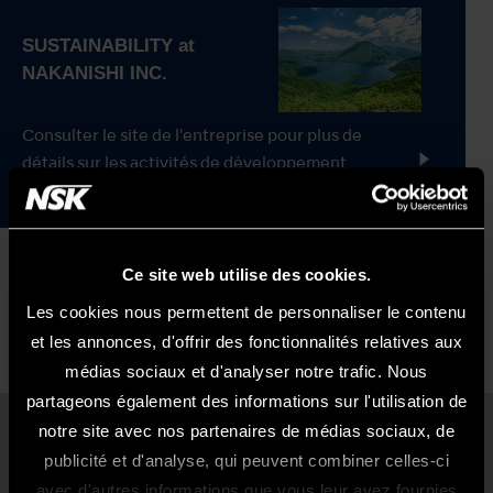
Consulter le site de l'entreprise pour plus de
détails sur les activités de développement
durable de NSK
Ce site web utilise des cookies.
Les cookies nous permettent de personnaliser le contenu
et les annonces, d'offrir des fonctionnalités relatives aux
médias sociaux et d'analyser notre trafic. Nous
partageons également des informations sur l'utilisation de
notre site avec nos partenaires de médias sociaux, de
Produits
publicité et d'analyse, qui peuvent combiner celles-ci
Bienvenue Sur Le Site NSK France
avec d'autres informations que vous leur avez fournies