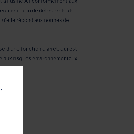
 et à l'usine A1 conformément aux
lièrement afin de détecter toute
r qu'elle répond aux normes de
se d'une fonction d'arrêt, qui est
ace aux risques environnementaux
ux
urable