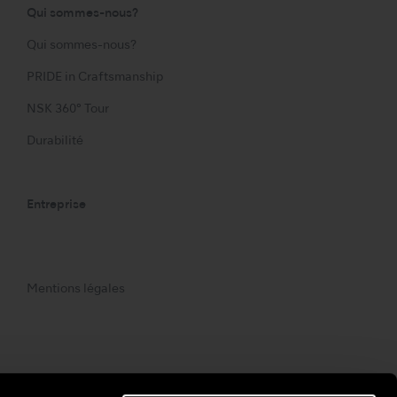
Qui sommes-nous?
Qui sommes-nous?
PRIDE in Craftsmanship
NSK 360° Tour
Durabilité
Entreprise
Mentions légales