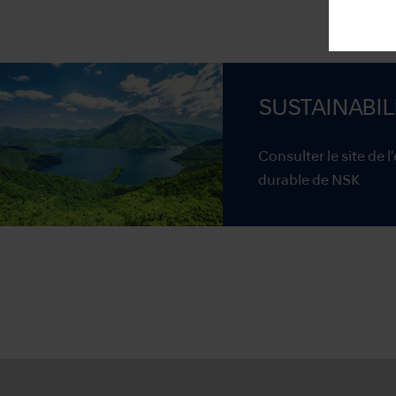
SUSTAINABIL
Consulter le site de 
durable de NSK