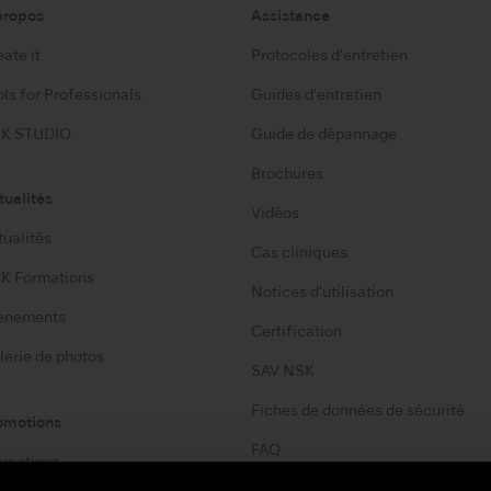
propos
Assistance
ate it
Protocoles d'entretien
ls for Professionals
Guides d'entretien
K STUDIO
Guide de dépannage
Brochures
tualités
Vidéos
tualités
Cas cliniques
K Formations
Notices d'utilisation
ènements
Certification
lerie de photos
SAV NSK
Fiches de données de sécurité
omotions
FAQ
omotions