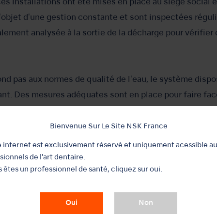
Ces installations ont été mises en place au siège social
 l'objet d'une gestion constante et sont inspectées régu
alement analysée à la sortie de la décharge pour vérifie
pond pas aux normes de qualité de l'eau, le système dispo
nnant. Des mesures adéquates sont en place pour faire f
ndrait pas aux normes de qualité requises.
Bienvenue Sur Le Site NSK France
e internet est exclusivement réservé et uniquement acessible a
sionnels de l'art dentaire.
s êtes un professionnel de santé, cliquez sur oui.
our au début de la page sur le développement d
Oui
Non