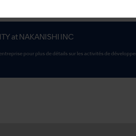
ITY
at NAKANISHI INC
l'entreprise pour plus de détails sur les activités de dévelop