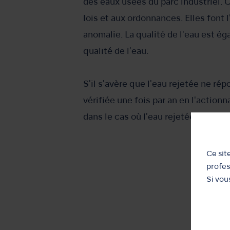
des eaux usées du parc industriel. 
lois et aux ordonnances. Elles font
anomalie. La qualité de l'eau est ég
qualité de l'eau.
S'il s'avère que l'eau rejetée ne ré
vérifiée une fois par an en l'actio
dans le cas où l'eau rejetée ne répo
Ce sit
profes
Si vou
Ret