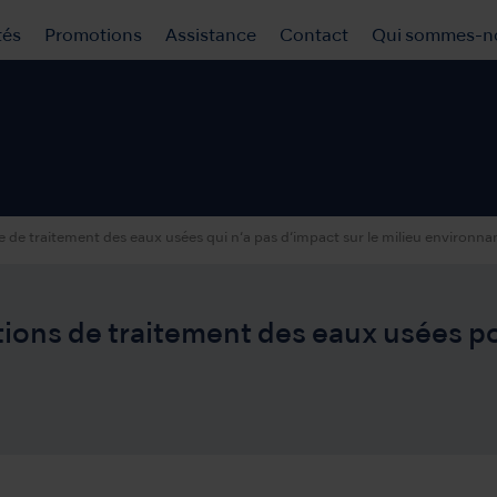
tés
Promotions
Assistance
Contact
Qui sommes-n
e de traitement des eaux usées qui n‘a pas d‘impact sur le milieu environna
tions de traitement des eaux usées po