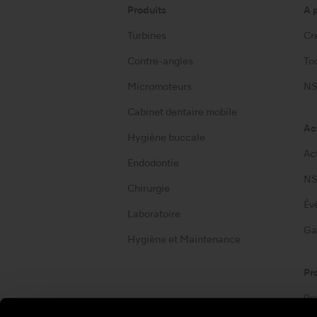
Produits
A 
Turbines
Cre
Contre-angles
Too
Micromoteurs
NS
Cabinet dentaire mobile
Ac
Hygiène buccale
Ac
Endodontie
NS
Chirurgie
Év
Laboratoire
Ga
Hygiène et Maintenance
Pr
Pr