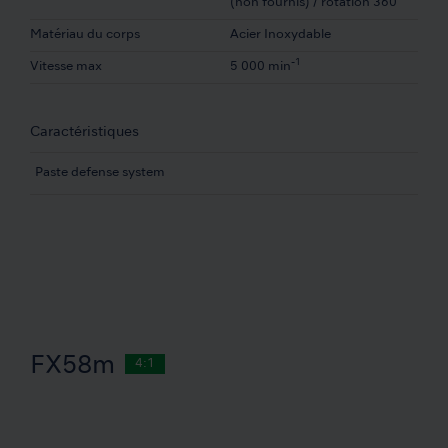
(non fournis) / rotation 360ﾟ
Matériau du corps
Acier Inoxydable
-1
Vitesse max
5 000 min
Caractéristiques
Paste defense system
FX58m
4:1