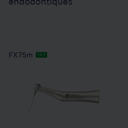
endodontiques
FX75m
16:1