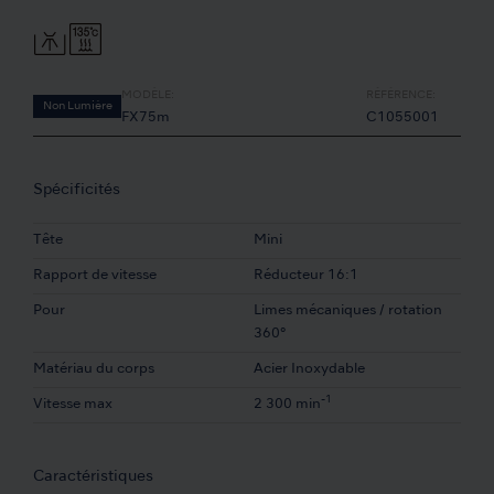
MODÈLE:
RÉFÉRENCE:
Non Lumière
FX75m
C1055001
Spécificités
Tête
Mini
Rapport de vitesse
Réducteur 16:1
Pour
Limes mécaniques / rotation
360°
Matériau du corps
Acier Inoxydable
-1
Vitesse max
2 300 min
Caractéristiques