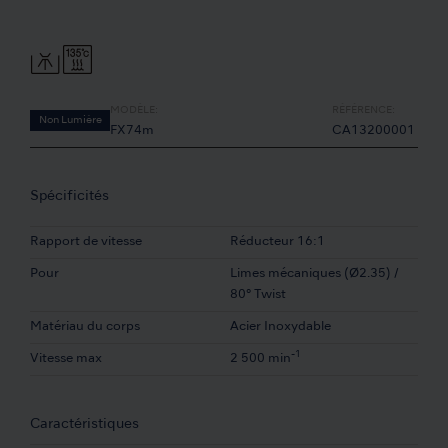
MODÈLE:
RÉFÉRENCE:
Non Lumière
FX74m
CA13200001
Spécificités
Rapport de vitesse
Réducteur 16:1
Pour
Limes mécaniques (Ø2.35) /
80° Twist
Matériau du corps
Acier Inoxydable
-1
Vitesse max
2 500 min
Caractéristiques