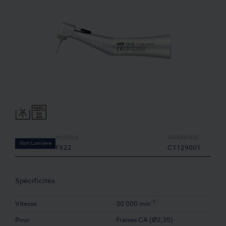
MODÈLE:
RÉFÉRENCE:
Non Lumière
FX22
C1129001
Spécificités
-1
Vitesse
30 000 min
Pour
Fraises CA (Ø2,35)