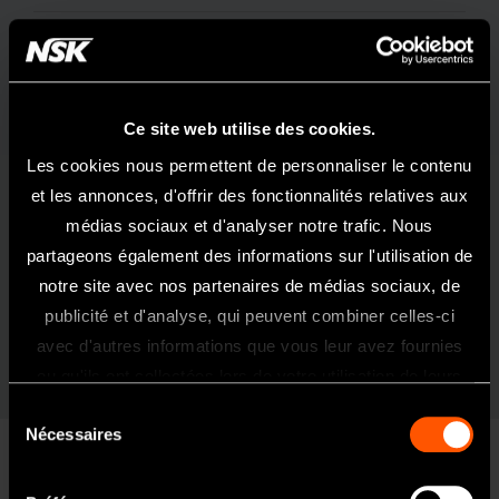
Pour
Fraises CA (Ø2,35)
Spray
Spray externe
Matériau du corps
Acier Inoxydable
Ce site web utilise des cookies.
-1
Vitesse max
10 000 min
Les cookies nous permettent de personnaliser le contenu
et les annonces, d'offrir des fonctionnalités relatives aux
Caractéristiques
médias sociaux et d'analyser notre trafic. Nous
partageons également des informations sur l'utilisation de
Griffe Bouton-poussoir
Roulements à billes
notre site avec nos partenaires de médias sociaux, de
Système Clean Head
publicité et d'analyse, qui peuvent combiner celles-ci
Bienvenue Sur Le Site NSK France
avec d'autres informations que vous leur avez fournies
Ce site internet est exclusivement
ou qu'ils ont collectées lors de votre utilisation de leurs
réservé et uniquement acessible aux
services.
Sélection
professionnels de l'art dentaire.
Nécessaires
du
Si vous êtes un professionnel de santé,
consentement
cliquez sur oui.