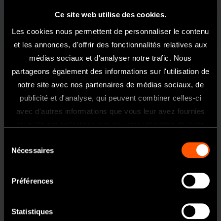
Ce site web utilise des cookies.
Les cookies nous permettent de personnaliser le contenu
et les annonces, d'offrir des fonctionnalités relatives aux
médias sociaux et d'analyser notre trafic. Nous
partageons également des informations sur l'utilisation de
notre site avec nos partenaires de médias sociaux, de
MODÈLE:
RÉFÉRENCE:
Non Lumière
PAP-SU B2
P1024
publicité et d'analyse, qui peuvent combiner celles-ci
Bienvenue Sur Le Site NSK France
avec d'autres informations que vous leur avez fournies
Ce site internet est exclusivement
ou qu'ils ont collectées lors de votre utilisation de leurs
Spécificités
réservé et uniquement acessible aux
services.
Sélection
professionnels de l'art dentaire.
Tête
Tête standard
Nécessaires
du
Si vous êtes un professionnel de santé,
Puissance
18 W
consentement
cliquez sur oui.
-1
Vitesse
340 000-410 000 min
Préférences
Taille de la tête
Ø12,1 x H 13,3 mm
Oui
Spray
Quadruple Spray
Statistiques