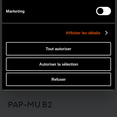
Matériau du
Acier Inoxydable
Non
corps
Marketing
Caractéristiques
Afficher les détails
Roulements en Céramique
Système Clean Head
Griffe Bouton-poussoir
Valve anti-retour
Tout autoriser
Valve de régulation de pression d'air
Borden 2 voies
Autoriser la sélection
Refuser
PAP-MU B2