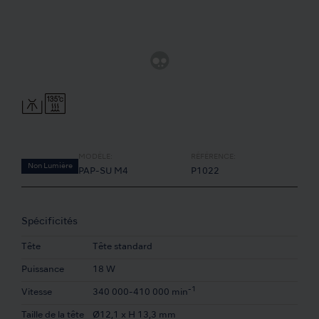
MODÈLE:
RÉFÉRENCE:
Non Lumière
PAP-SU M4
P1022
Spécificités
Tête
Tête standard
Puissance
18 W
-1
Vitesse
340 000-410 000 min
Taille de la tête
Ø12,1 x H 13,3 mm