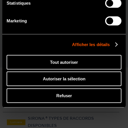
Caractéristiques
Statistiques
Barreau de Quartz
Roulements en Céramique
Non
Système Clean Head
Griffe Bouton-poussoir
Marketing
Pour fraise de 25mm uniquement
Afficher les détails
Tout autoriser
Autoriser la sélection
Refuser
Gammes
SIRONA ® TYPES DE RACCORDS
Lumière
DISPONIBLES