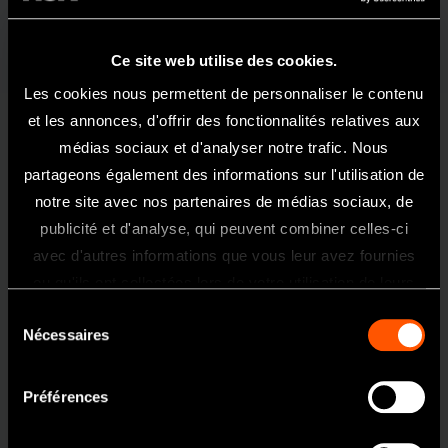
MODÈLE:
RÉFÉRENCE:
Lumière
X450KL
P1079
Ce site web utilise des cookies.
Les cookies nous permettent de personnaliser le contenu
Spécificités
et les annonces, d'offrir des fonctionnalités relatives aux
médias sociaux et d'analyser notre trafic. Nous
Tête
Tête angulée à 45°
partageons également des informations sur l'utilisation de
Puissance
18 W
notre site avec nos partenaires de médias sociaux, de
-1
Vitesse
380 000-450 000 min
publicité et d'analyse, qui peuvent combiner celles-ci
Bienvenue Sur Le Site NSK France
Taille de la tête
Ø11,2 x H 13,5 mm
avec d'autres informations que vous leur avez fournies
Ce site internet est exclusivement
Spray
Triple jet
ou qu'ils ont collectées lors de votre utilisation de leurs
réservé et uniquement acessible aux
services.
Matériau du
Titane
Sélection
professionnels de l'art dentaire.
Nécessaires
corps
du
Si vous êtes un professionnel de santé,
Revêtement du
DURACOAT
consentement
cliquez sur oui.
corps
Préférences
Oui