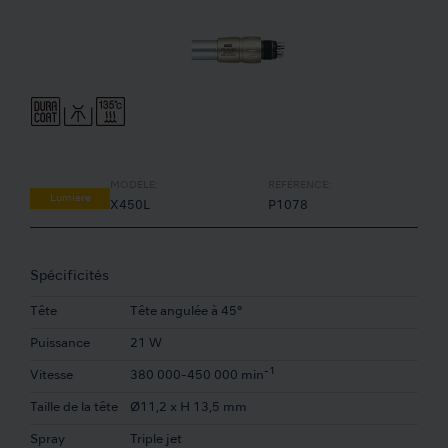
MODÈLE:
RÉFÉRENCE:
Lumière
X450L
P1078
Spécificités
Tête
Tête angulée à 45°
Puissance
21 W
-1
Vitesse
380 000-450 000 min
Taille de la tête
Ø11,2 x H 13,5 mm
Spray
Triple jet