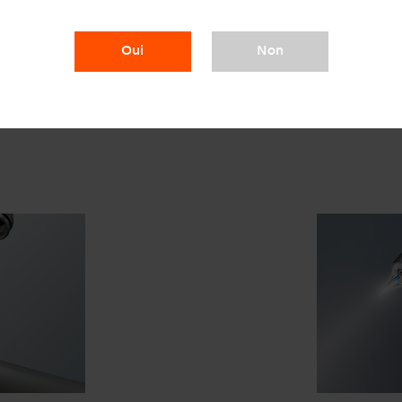
Système Clean Hea
Oui
Non
on à haute vitesse en une
Le mécanisme anti-retour Clean
ise est un gage de sécurité
remontée des fluides dans la tu
à grande vitesse et garantit la