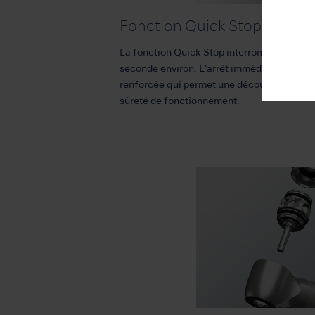
Fonction Quick Stop
La fonction Quick Stop interrompt la rotati
seconde environ. L'arrêt immédiat de la fra
renforcée qui permet une découpe efficace 
sûreté de fonctionnement.