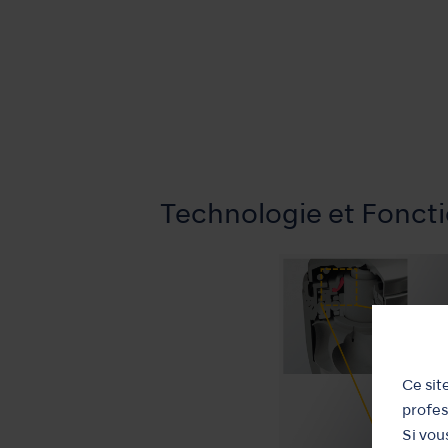
Technologie et Foncti
Ce sit
profes
Si vou