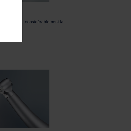
d
 Head réduit considérablement la
rbine.