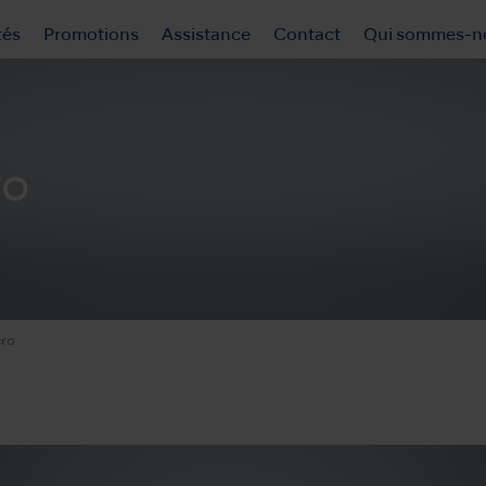
tés
Promotions
Assistance
Contact
Qui sommes-n
ro
cro