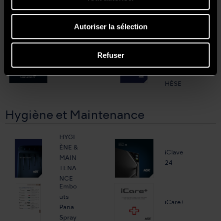
Laboratoire
Autoriser la sélection
LABO
RATOI
Refuser
VOLV
RE DE
ERE i7
PROT
HÈSE
Hygiène et Maintenance
HYGI
ÈNE &
iClave
MAIN
24
TENA
NCE
Embo
uts
iCare+
Pana
Spray