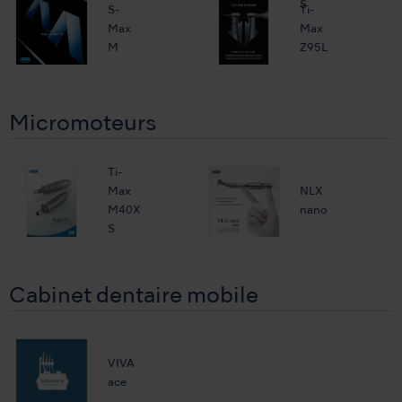
S
S-
Ti-
Max
Max
M
Z95L
Micromoteurs
Ti-
Max
NLX
M40X
nano
S
Cabinet dentaire mobile
VIVA
ace