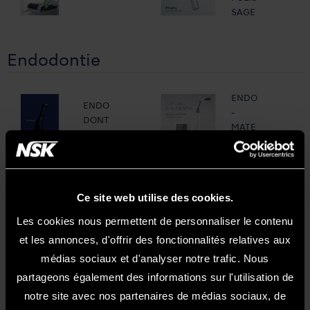
SAGE
Endodontie
ENDO
ENDO
-
DONT
MATE
IE
DT2
Chirurgie
Ce site web utilise des cookies.
Les cookies nous permettent de personnaliser le contenu
et les annonces, d'offrir des fonctionnalités relatives aux
Vario
Chirur
Surg
médias sociaux et d'analyser notre trafic. Nous
gie
4
partageons également des informations sur l'utilisation de
notre site avec nos partenaires de médias sociaux, de
Ti-
TIP
Surgic
Max