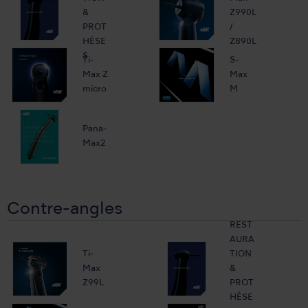
&
Z990L
PROT
/
HÈSE
Z890L
S
Ti-
S-
Max Z
Max
micro
M
Pana-
Max2
Contre-angles
REST
AURA
Ti-
TION
Max
&
Z99L
PROT
HÈSE