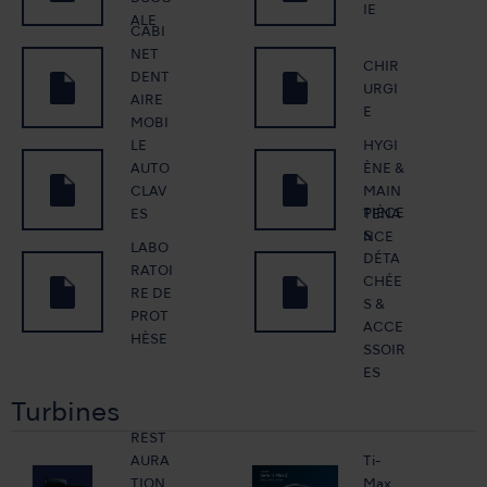
IE
ALE
CABI
NET
CHIR
DENT
URGI
AIRE
E
MOBI
HYGI
LE
AUTO
ÈNE &
CLAV
MAIN
PIÈCE
ES
TENA
S
NCE
LABO
DÉTA
RATOI
CHÉE
RE DE
S &
PROT
ACCE
HÈSE
SSOIR
ES
Turbines
REST
AURA
Ti-
TION
Max