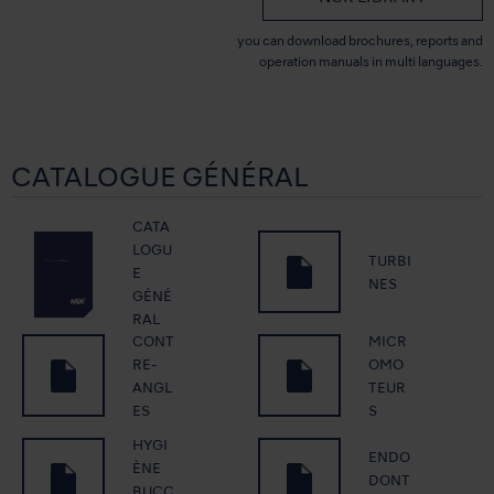
you can download brochures, reports and
operation manuals in multi languages.
CATALOGUE GÉNÉRAL
CATA
LOGU
TURBI
E
NES
GÉNÉ
RAL
CONT
MICR
RE-
OMO
ANGL
TEUR
ES
S
HYGI
ENDO
ÈNE
DONT
BUCC